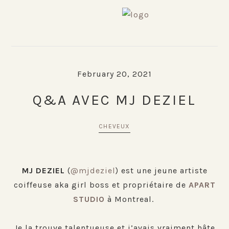
Skip
Skip
Skip
to
to
to
primary
main
primary
navigation
content
sidebar
February 20, 2021
Q&A AVEC MJ DEZIEL
CHEVEUX
MJ DEZIEL
(
@mjdeziel
) est une jeune artiste
coiffeuse aka girl boss et propriétaire de
APART
STUDIO
à Montreal.
Je la trouve talentueuse et j’avais vraiment hâte